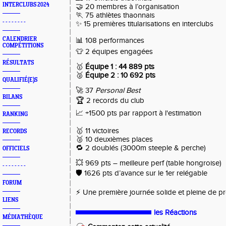
INTERCLUBS 2024
🤝 20 membres à l’organisation
🏃 75 athlètes thaonnais
- - - - - - - -
✨ 15 premières titularisations en interclubs
CALENDRIER
📊 108 performances
COMPÉTITIONS
👕 2 équipes engagées
RÉSULTATS
🥇
Équipe 1 : 44 889 pts
🥈
Équipe 2 : 10 692 pts
QUALIFIÉ(E)S
🚀 37
Personal Best
BILANS
🏆 2 records du club
📈 +1500 pts par rapport à l'estimation
RANKING
🥇 11 victoires
RECORDS
🥈 10 deuxièmes places
🔁 2 doublés (3000m steeple & perche)
OFFICIELS
💥 969 pts – meilleure perf (table hongroise)
- - - - - - - -
🛡️ 1626 pts d’avance sur le 1er relégable
FORUM
⚡ Une première journée solide et pleine de p
LIENS
les Réactions
MÉDIATHÈQUE