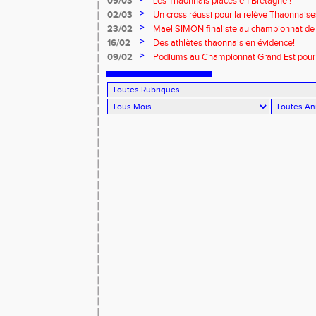
09/03
Les Thaonnais placés en Bretagne !
>
02/03
Un cross réussi pour la relève Thaonnaises
>
23/02
Mael SIMON finaliste au championnat de 
>
16/02
Des athlètes thaonnais en évidence!
>
09/02
Podiums au Championnat Grand Est pour 