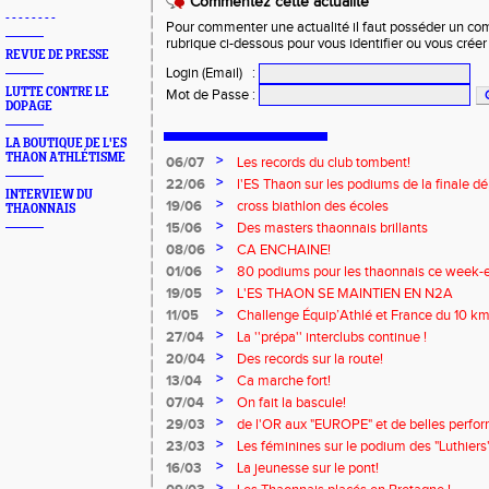
Commentez cette actualité
- - - - - - - -
Pour commenter une actualité il faut posséder un compt
rubrique ci-dessous pour vous identifier ou vous crée
REVUE DE PRESSE
Login (Email)
:
LUTTE CONTRE LE
Mot de Passe
:
DOPAGE
LA BOUTIQUE DE L'ES
THAON ATHLÉTISME
>
06/07
Les records du club tombent!
>
22/06
l'ES Thaon sur les podiums de la finale d
INTERVIEW DU
EST!
>
19/06
cross biathlon des écoles
THAONNAIS
>
15/06
Des masters thaonnais brillants
>
08/06
CA ENCHAINE!
>
01/06
80 podiums pour les thaonnais ce week-
>
19/05
L'ES THAON SE MAINTIEN EN N2A
>
11/05
Challenge Équip’Athlé et France du 10 km
>
27/04
La ''prépa'' interclubs continue !
>
20/04
Des records sur la route!
>
13/04
Ca marche fort!
>
07/04
On fait la bascule!
>
29/03
de l'OR aux "EUROPE" et de belles perfo
thaonnais!
>
23/03
Les féminines sur le podium des "Luthiers
>
16/03
La jeunesse sur le pont!
>