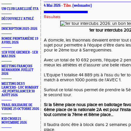
4 Mai 2026 -
Tibo.
(webmaster)
UN CLUB LABELLISÉ FFA
Résultats
DÉCOUVREZ L'ATHLÉ
INSCRIPTION 2025-2026
1er tour interclubs 20
RONDE PRINTANIÈRE 19
A domicile, les thaonnais devaient entrer tout 
AVRIL 2026
sujet pour permettre à l'équipe d'être dans les
pour le 2ème tour à Sarreguemines.
1ER VIDE GRENIER - 1ER
MAI 2026
Avec un total de 10 692 points, l'équipe 2 per
mieux les athlètes et d'assurer une belle réser
MEETING FRANÇOIS
BERNARDIN JUILLET
2026
L'Equipe 1 totalise 44 889 pts à l'issu du 1er t
match à environ 1000 points de l'AVEC 1.
MEETING DES 5
LANCERS - LUC ROMARY
Surtout ce total nous permet de prendre la 5
-GE PENTALANCER 30
le second tour.
AOÛT 2026
Si la 5ème place nous place en ballotage favor
TRAIL SOLIDAIRE DE
VIRINE 25 OCTOBRE 2026
6ème place de la nationale 2A est pour l'ins
tout comme la 7ème et 8ème place...
KID CROSS 21
NOVEMBRE 2026
Il faudra donc être à block dans 2 semaines 
place.