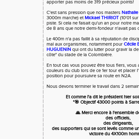
apporter pas moins de 319 précieux points!
C'est sans pression que nos masters
Nathali
3000m marche) et
Mickael THIRIOT
(10'01 su
piste. Si cela ne faisait qu'un an pour notre ma
de 8 ans que notre demi-fondeur n'avait pas c
Le 400m n'a pas faillit à sa réputation de discip
mal aux organismes, notamment pour
Cécile
HUGUENIN
qui ont du lutter pour gravir la de
côte" du stade de la Colombière.
En tout cas vous pouvez être tous fiers, vous 
couleurs du club lors de ce 1er tour et placer
position pour poursuivre sa route en N2A.
Nous devons terminer le travail dans 2 sema
Et comme l'a dit le président hier soi
"🎯
Objectif 43000 points à Sarr
🙏 Merci encore à l'ensemble d
des officiels,
des dirigeants,
des supporters qui se sont levés comme un
victoire du 4X100m ho