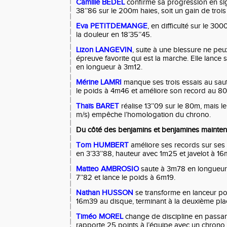
Camille
BEDEL
confirme sa progression en s
38’’86 sur le 200m haies, soit un gain de troi
Eva
PETITDEMANGE
, en difficulté sur le 3
la douleur en 18’35’’45.
Lizon
LANGEVIN
, suite à une blessure ne peu
épreuve favorite qui est la marche. Elle lance
en longueur à 3m12.
Mérine
LAMRI
manque ses trois essais au sau
le poids à 4m46 et améliore son record au 80
Thaïs
BARET
réalise 13’’09 sur le 80m, mais l
m/s) empêche l’homologation du chrono.
Du côté des benjamins et benjamines mainten
Tom
HUMBERT
améliore ses records sur ses t
en 3’33’’88, hauteur avec 1m25 et javelot à 1
Matteo
AMBROSIO
saute à 3m78 en longueur 
7’’82 et lance le poids à 6m19.
Nathan HUSSON
se transforme en lanceur pou
16m39 au disque, terminant à la deuxième pla
Timéo
MOREL
change de discipline en passant
rapporte 25 points à l’équipe avec un chrono 