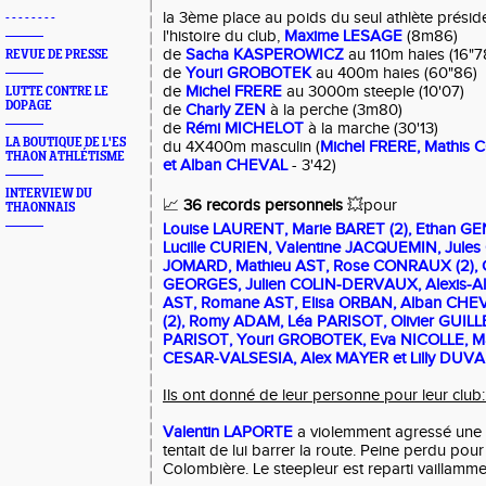
la 3ème place au poids du seul athlète présid
- - - - - - - -
l'histoire du club,
Maxime LESAGE
(8m86)
de
Sacha KASPEROWICZ
au 110m haies (16"7
REVUE DE PRESSE
de
Youri GROBOTEK
au 400m haies (60"86)
de
Michel FRERE
au 3000m steeple (10'07)
LUTTE CONTRE LE
DOPAGE
de
Charly ZEN
à la perche (3m80)
de
Rémi MICHELOT
à la marche (30'13)
LA BOUTIQUE DE L'ES
du 4X400m masculin (
Michel FRERE, Mathis
THAON ATHLÉTISME
et Alban CHEVAL
- 3'42)
INTERVIEW DU
📈
36 records personnels
💥pour
THAONNAIS
Louise LAURENT, Marie BARET (2), Ethan GE
Lucille CURIEN, Valentine JACQUEMIN, Jule
JOMARD, Mathieu AST, Rose CONRAUX (2), C
GEORGES, Julien COLIN-DERVAUX, Alexis-A
AST, Romane AST, Elisa ORBAN, Alban CHE
(2), Romy ADAM, Léa PARISOT, Olivier GUILL
PARISOT, Youri GROBOTEK, Eva NICOLLE, Ma
CESAR-VALSESIA, Alex MAYER et Lilly DUVA
Ils ont donné de leur personne pour leur club
Valentin LAPORTE
a violemment agressé une 
tentait de lui barrer la route. Peine perdu pour
Colombière. Le steepleur est reparti vaillammen