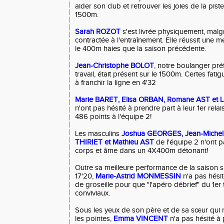
aider son club et retrouver les joies de la pis
1500m.
Sarah ROZOT
s'est livrée physiquement, malgr
contractée à l'entraînement. Elle réussit une 
le 400m haies que la saison précédente.
Jean-Christophe BOLOT
, notre boulanger préf
travail, était présent sur le 1500m. Certes fatig
à franchir la ligne en 4'32
Marie BARET, Elisa ORBAN, Romane AST et
n'ont pas hésité à prendre part à leur 1er rel
486 points à l'équipe 2!
Les masculins
Joshua GEORGES, Jean-Miche
THIRIET et Mathieu AST
de l'équipe 2 n'ont 
corps et âme dans un 4X400m détonant!
Outre sa meilleure performance de la saison
17'20,
Marie-Astrid MONMESSIN
n'a pas hésit
de groseille pour que "l'apéro débrief" du 1er 
conviviaux.
Sous les yeux de son père et de sa sœur qui 
les pointes,
Emma VINCENT
n'a pas hésité à 