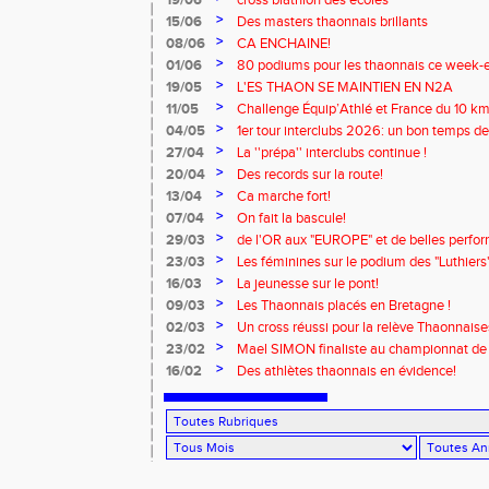
19/06
cross biathlon des écoles
>
15/06
Des masters thaonnais brillants
>
08/06
CA ENCHAINE!
>
01/06
80 podiums pour les thaonnais ce week-
>
19/05
L'ES THAON SE MAINTIEN EN N2A
>
11/05
Challenge Équip’Athlé et France du 10 km
>
04/05
1er tour interclubs 2026: un bon temps d
>
27/04
La ''prépa'' interclubs continue !
>
20/04
Des records sur la route!
>
13/04
Ca marche fort!
>
07/04
On fait la bascule!
>
29/03
de l'OR aux "EUROPE" et de belles perfo
thaonnais!
>
23/03
Les féminines sur le podium des "Luthiers
>
16/03
La jeunesse sur le pont!
>
09/03
Les Thaonnais placés en Bretagne !
>
02/03
Un cross réussi pour la relève Thaonnaises
>
23/02
Mael SIMON finaliste au championnat de 
>
16/02
Des athlètes thaonnais en évidence!