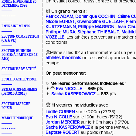
Un résultat collectif réussit grâce à la présen
RONDE HIVERNALE 20
DÉCEMBRE 2026
🙌 Un grand merci à:
- - - - - - - -
Patrick ADAM, Dominique COCHIN, Céline CU
Nicole EURIAT, Gwendoline GUELLAFF, Pierr
ENTRAINEMENTS
KURTZEMANN, Philippe MAGRON, Jean-Cl
Philippe MURA, Stéphane THIEBAUT, Mathild
SECTION COMPETITION
VOZELLE!
Les athlètes peuvent ainsi matcher
(CA À VE)
conditions!
SECTION RUNNING
🥶Même si les 10° au thermomètre ont un peu 
LOISIR (À PARTIR DE 16
athlètes thaonnais
ont essayé d'apporter le m
ANS)
équipe.
SECTION BABY ATHLÉ
On peut mentionner:
ECOLE D'ATHLÉTISME
✨
Meilleures performances individuelles
:
👩‍🦰
Eva NICOLLE
–
869 pts
BENJAMINS-MINIMES
👦
Sacha KASPEROWICZ
–
833 pts
(DE 2010 À 2013)
SECTION MARCHE
🏆
11 victoires individuelles
avec
LOISIR
Lucille CURIEN
sur le 200m (27"35),
Eva NICOLLE
sur le 100m haies (15''22),
MARCHE NORDIQUE
Jordan MERCIER
sur le 110m haies (15"78),
Sacha KASPEROWICZ
à la perche (4m40),
- - - - - - - -
Baptiste ROBERT
au poids (11m57),