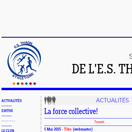
DE L'E.S.
ACTUALITÉS
ACTUALITÉS
La force collective!
EDITOS
- - - - - - - -
Tweet
5 Mai 2025 -
Tibo.
(webmaster)
LE CLUB