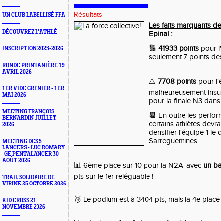
Résultats
UN CLUB LABELLISÉ FFA
Les faits marquants de 
DÉCOUVREZ L'ATHLÉ
Epinal :
🔢
41933 points
pour l
INSCRIPTION 2025-2026
seulement 7 points des
RONDE PRINTANIÈRE 19
AVRIL 2026
⚠️
7708 points
pour l'
1ER VIDE GRENIER - 1ER
malheureusement insuff
MAI 2026
pour la finale N3 dans
MEETING FRANÇOIS
📆 En outre les perfo
BERNARDIN JUILLET
certains athlètes devr
2026
densifier l'équipe 1 le
Sarreguemines.
MEETING DES 5
LANCERS - LUC ROMARY
-GE PENTALANCER 30
AOÛT 2026
📊 6ème place sur 10 pour la N2A, avec
un ba
pts sur le 1er reléguable !
TRAIL SOLIDAIRE DE
VIRINE 25 OCTOBRE 2026
🥉 Le podium est à 3404 pts, mais la 4e place
KID CROSS 21
NOVEMBRE 2026