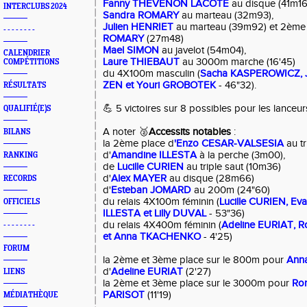
Fanny THEVENON LACOTE
au disque (41m16
INTERCLUBS 2024
Sandra ROMARY
au marteau (32m93),
Julien HENRIET
au marteau (39m92) et 2ème
- - - - - - - -
ROMARY
(27m48)
Mael SIMON
au javelot (54m04),
CALENDRIER
Laure THIEBAUT
au 3000m marche (16'45)
COMPÉTITIONS
du 4X100m masculin (
Sacha KASPEROWICZ, J
ZEN et Youri GROBOTEK
- 46"32).
RÉSULTATS
💪 5 victoires sur 8 possibles pour les lanceur
QUALIFIÉ(E)S
A noter 🥈
Accessits notables
:
BILANS
la 2ème place d
'Enzo CESAR-VALSESIA
au tr
d'
Amandine ILLESTA
à la perche (3m00),
RANKING
de
Lucille CURIEN
au triple saut (10m36)
d'
Alex MAYER
au disque (28m66)
RECORDS
d'
Esteban JOMARD
au 200m (24"60)
du relais 4X100m féminin (
Lucille CURIEN, E
OFFICIELS
ILLESTA et Lilly DUVAL
- 53"36)
du relais 4X400m féminin (
Adeline EURIAT, 
- - - - - - - -
et Anna TKACHENKO
- 4'25)
FORUM
la 2ème et 3ème place sur le 800m pour
Ann
d'
Adeline EURIAT
(2'27)
LIENS
la 2ème et 3ème place sur le 3000m pour
Ro
PARISOT
(11'19)
MÉDIATHÈQUE