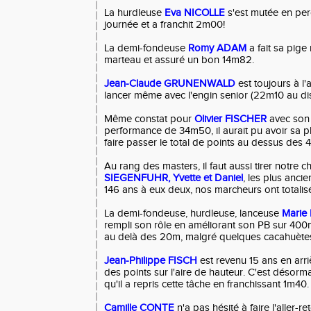
La hurdleuse
Eva NICOLLE
s'est mutée en per
journée et a franchit 2m00!
La demi-fondeuse
Romy ADAM
a fait sa pige
marteau et assuré un bon 14m82.
Jean-Claude GRUNENWALD
est toujours à l'
lancer même avec l'engin senior (22m10 au di
Même constat pour
Olivier FISCHER
avec son 
performance de 34m50, il aurait pu avoir sa pl
faire passer le total de points au dessus des 
Au rang des masters, il faut aussi tirer notre
SIEGENFUHR, Yvette et Daniel
, les plus ancie
146 ans à eux deux, nos marcheurs ont totalis
La demi-fondeuse, hurdleuse, lanceuse
Marie
rempli son rôle en améliorant son PB sur 400m
au delà des 20m, malgré quelques cacahuètes
Jean-Philippe FISCH
est revenu 15 ans en arri
des points sur l'aire de hauteur. C'est désorm
qu'il a repris cette tâche en franchissant 1m40
Camille CONTE
n'a pas hésité à faire l'aller-re