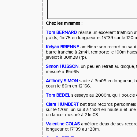
Chez les minimes :
Tom BERNARD
réalise un excellent triathlon
poids, 4m75 en longueur et 15’’39 sur le 120m
Kelyan
BRIENNE
améliore son record au saut 
barre franchie à 2m41, remporte le 100m haies 
javelot à 30m28 (rp).
Simon
HUSSON
, un peu en retrait au disque,
mesuré à 19m65.
Anthony
SIMON
saute à 3m05 en longueur, la
court le 80m en 12’’66.
Tom
BEDEL
s’essaye au 2000m, qu’il boucle e
Clara
HUMBERT
bat trois records personnels
sur le 120m, un saut à 1m34 en hauteur et une 
un lancer mesuré à 21m03.
Valentine
COLAS
améliore deux de ses recor
longueur et 17’’39 au 120m.