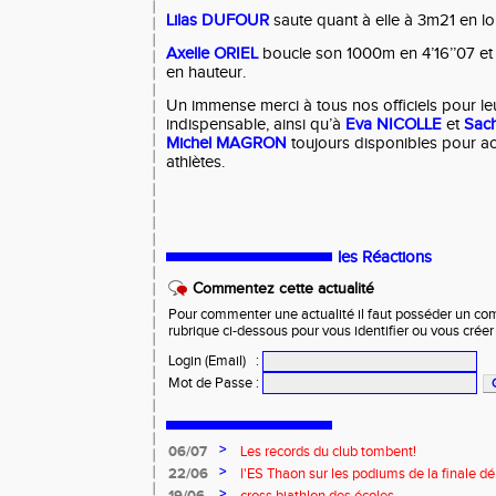
Lilas
DUFOUR
saute quant à elle à 3m21 en l
Axelle
ORIEL
boucle son 1000m en 4’16’’07 et 
en hauteur.
Un immense merci à tous nos officiels pour l
indispensable, ainsi qu’à
Eva
NICOLLE
et
Sac
Michel MAGRON
toujours disponibles pour 
athlètes.
les Réactions
Commentez cette actualité
Pour commenter une actualité il faut posséder un compt
rubrique ci-dessous pour vous identifier ou vous crée
Login (Email)
:
Mot de Passe
:
>
06/07
Les records du club tombent!
>
22/06
l'ES Thaon sur les podiums de la finale d
EST!
>