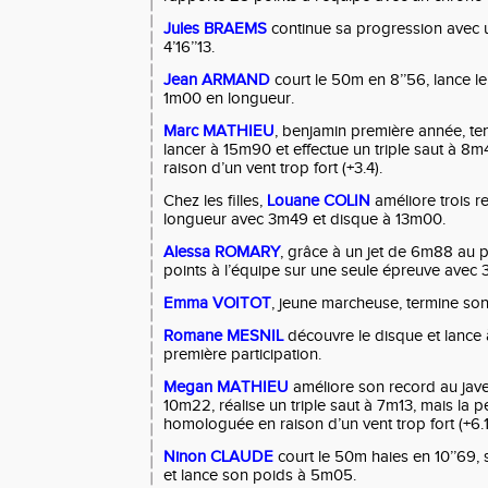
Jules BRAEMS
continue sa progression avec
4’16’’13.
Jean ARMAND
court le 50m en 8’’56, lance l
1m00 en longueur.
Marc
MATHIEU
, benjamin première année, ten
lancer à 15m90 et effectue un triple saut à 
raison d’un vent trop fort (+3.4).
Chez les filles,
Louane COLIN
améliore trois r
longueur avec 3m49 et disque à 13m00.
Alessa ROMARY
, grâce à un jet de 6m88 au p
points à l’équipe sur une seule épreuve avec 3
Emma
VOITOT
, jeune marcheuse, termine son
Romane
MESNIL
découvre le disque et lance
première participation.
Megan
MATHIEU
améliore son record au jave
10m22, réalise un triple saut à 7m13, mais la 
homologuée en raison d’un vent trop fort (+6.1
Ninon
CLAUDE
court le 50m haies en 10’’69,
et lance son poids à 5m05.