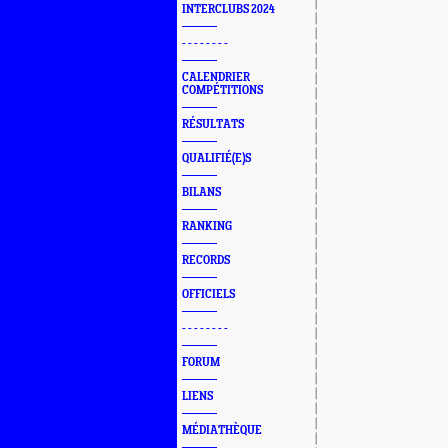
INTERCLUBS 2024
- - - - - - - -
CALENDRIER
COMPÉTITIONS
RÉSULTATS
QUALIFIÉ(E)S
BILANS
RANKING
RECORDS
OFFICIELS
- - - - - - - -
FORUM
LIENS
MÉDIATHÈQUE