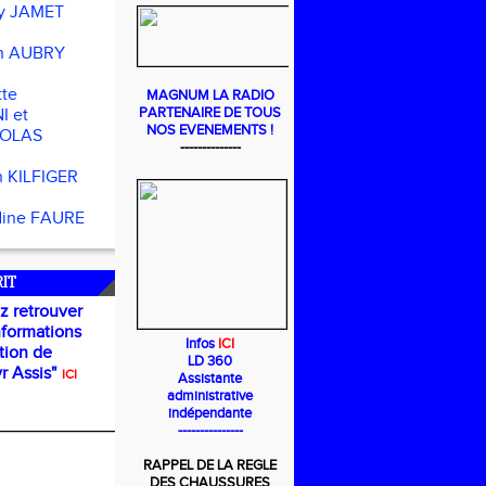
y JAMET
h AUBRY
tte
MAGNUM LA RADIO
PARTENAIRE DE TOUS
I et
NOS EVENEMENTS !
COLAS
--------------
n KILFIGER
dine FAURE
RIT
 retrouver
nformations
Infos
ICI
ation de
LD 360
r Assis"
ICI
Assistante
administrative
indépendante
---------------
RAPPEL DE LA REGLE
DES CHAUSSURES