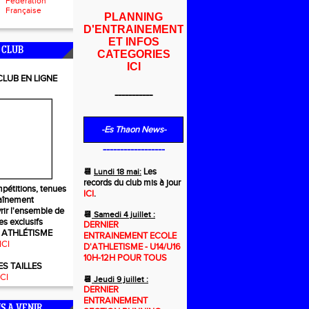
Fédération
Française
PLANNING
D'ENTRAINEMENT
ET INFOS
 CLUB
CATEGORIES
ICI
LUB EN LIGNE
-----------
-Es Thaon
News-
------------------
Les
📆
Lundi 18 mai:
records du club mis à jour
mpétitions, tenues
ICI
.
aînement
ir l'ensemble de
📆
Samedi 4 juillet :
es exclusifs
DERNIER
 ATHLÉTISME
ENTRAINEMENT ECOLE
ICI
D'ATHLETISME - U14/U16
10H-12H POUR TOUS
ES TAILLES
ICI
📆
Jeudi 9 juillet :
DERNIER
ENTRAINEMENT
S A VENIR