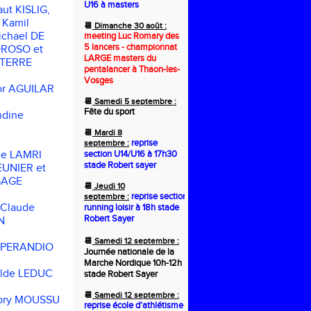
U16 à masters
aut KISLIG,
 Kamil
📆
Dimanche 30 août :
chael DE
meeting Luc Romary des
5 lancers - championnat
ROSO et
LARGE masters du
RTERRE
pentalancer à Thaon-les-
Vosges
or AGUILAR
📆
Samedi 5 septembre :
Fête du sport
dine
📆
Mardi 8
reprise
septembre :
ne LAMRI
section U14/U16 à 17h30
stade Robert sayer
EUNIER et
SAGE
📆
Jeudi 10
reprise section
septembre :
-Claude
running loisir à 18h stade
Robert Sayer
N
📆
Samedi 12 septembre :
SPERANDIO
Journée nationale de la
Marche Nordique 10h-12h
ilde LEDUC
stade Robert Sayer
📆
Samedi 12 septembre :
ory MOUSSU
reprise école d'athlétisme