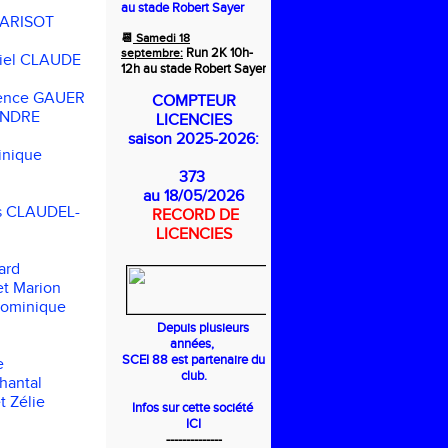
au stade Robert Sayer
PARISOT
📆
Samedi 18
Run 2K 10h-
septembre:
iel CLAUDE
12h au stade Robert Sayer
ence GAUER
COMPTEUR
ANDRE
LICENCIES
saison 2025-2026:
nique
373
au 18/05/2026
s CLAUDEL-
RECORD DE
LICENCIES
ard
et
Marion
ominique
Depuis p
lusieur
s
années,
SCEI 88 est partenaire du
e
club.
hantal
t
Zélie
Infos sur cette société
ICI
--------------