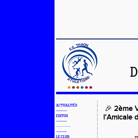
D
ACTUALITÉS
🎉
2ème V
l’Amicale 
EDITOS
- - - - - - - -
LE CLUB