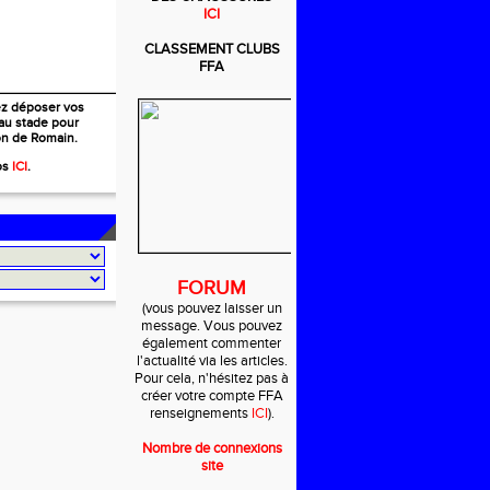
ICI
CLASSEMENT CLU
BS
FFA
z déposer vos
au stade pour
ion de Romain.
os
ICI
.
FORUM
(
vous pouvez l
aisser un
message.
Vous pouvez
également c
omm
enter
l'ac
t
ualité via les articles.
Pour cela
, n'hésitez pas à
créer votre compte FFA
rens
eignements
ICI
).
Nombre de connexions
site