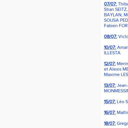
07/07:
Thib
Stian SEITZ,
BAYLAN, Mi
SOUSA PED
Fabien FO
08/07:
Vict
10/07:
Aman
ILLESTA
12/07:
Meri
et
Alexis M
Maxime LE
13/07:
Jean
MONMESSI
15/07:
Léo 
16/07:
Math
18/07:
Greg