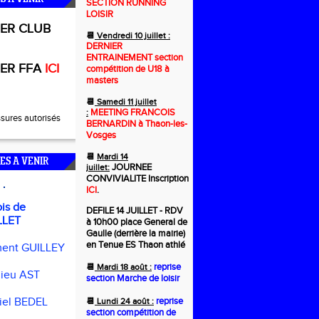
SECTION RUNNING
LOISIR
ER CLUB
📆
Vendredi 10 juillet :
DERNIER
ENTRAINEMENT section
ER FFA
ICI
compétition de U18 à
masters
📆
Samedi 11 juillet
MEETING FRANCOIS
:
ssures autorisés
BERNARDIN à Thaon-les-
Vosges
📆
Mardi 14
ES A VENIR
JOURNEE
juillet:
CONVIVIALITE Inscription
ICI
.
ois de
DEFILE 14 JUILLET - RDV
ET
à 10h00 place General de
Gaulle (derrière la mairie)
en Tenue ES Thaon athlé
ent GUILLEY
reprise
📆
Mardi 18 août :
ieu AST
section Marche de loisir
reprise
iel BEDEL
📆
Lundi 24 août :
section compétition de