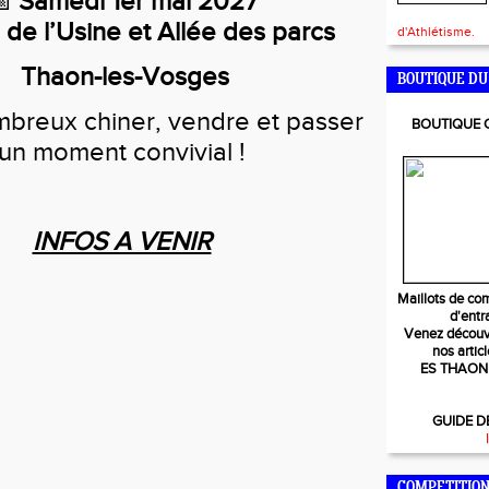
📅
Samedi 1er mai 2027
 de l’Usine et Allée des parcs
d'Athlétisme.
Thaon-les-Vosges
BOUTIQUE DU
breux chiner, vendre et passer
BOUTIQUE C
un moment convivial !
INFOS A VENIR
Maillots de co
d'entr
Venez découvr
nos articl
ES THAON
GUIDE D
COMPETITION