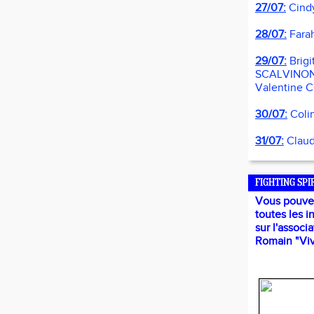
27/07:
Cind
28/07:
Fara
29/07:
Brigi
SCALVINON
Valentine 
30/07:
Coli
31/07:
Clau
FIGHTING SPI
Vous pouvez
toutes les i
sur l'associ
Romain "Viv