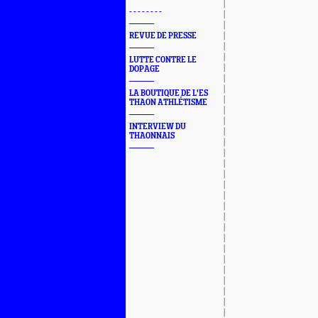
- - - - - - - -
REVUE DE PRESSE
LUTTE CONTRE LE
DOPAGE
LA BOUTIQUE DE L'ES
THAON ATHLÉTISME
INTERVIEW DU
THAONNAIS