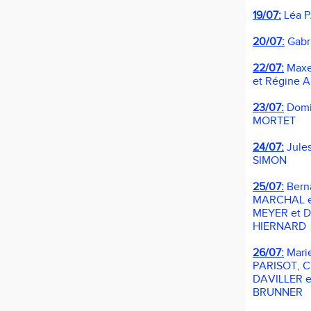
19/07:
Léa 
20/07:
Gabr
22/07:
Max
et
Régine 
23/07:
Domi
MORTET
24/07:
Jule
SIMON
25/07:
Bern
MARCHAL 
MEYER et
D
HIERNARD
26/07:
Mari
PARISOT,
C
DAVILLER
e
BRUNNER