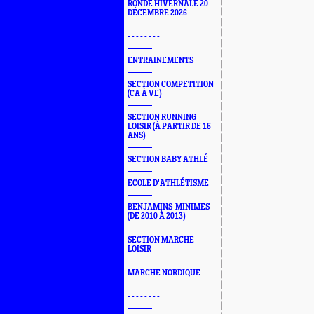
RONDE HIVERNALE 20
DÉCEMBRE 2026
- - - - - - - -
ENTRAINEMENTS
SECTION COMPETITION
(CA À VE)
SECTION RUNNING
LOISIR (À PARTIR DE 16
ANS)
SECTION BABY ATHLÉ
ECOLE D'ATHLÉTISME
BENJAMINS-MINIMES
(DE 2010 À 2013)
SECTION MARCHE
LOISIR
MARCHE NORDIQUE
- - - - - - - -