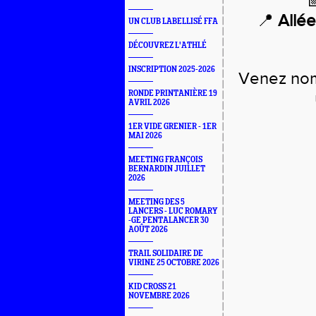
📍
Allée
UN CLUB LABELLISÉ FFA
DÉCOUVREZ L'ATHLÉ
INSCRIPTION 2025-2026
Venez nom
RONDE PRINTANIÈRE 19
AVRIL 2026
1ER VIDE GRENIER - 1ER
MAI 2026
MEETING FRANÇOIS
BERNARDIN JUILLET
2026
MEETING DES 5
LANCERS - LUC ROMARY
-GE PENTALANCER 30
AOÛT 2026
TRAIL SOLIDAIRE DE
VIRINE 25 OCTOBRE 2026
KID CROSS 21
NOVEMBRE 2026