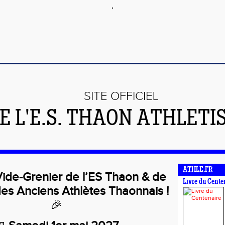
SITE OFFICIEL
E L'E.S. THAON ATHLETI
ATHLE.FR
ide-Grenier de l’ES Thaon & de
Livre du Cente
des Anciens Athlètes Thaonnais !
🎉