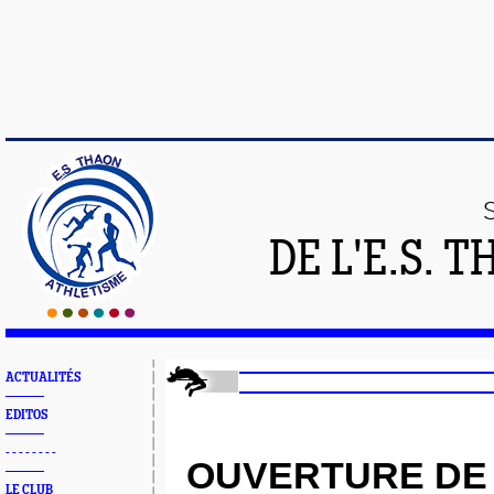
DE L'E.S.
ACTUALITÉS
EDITOS
- - - - - - - -
OUVERTURE DE 
LE CLUB